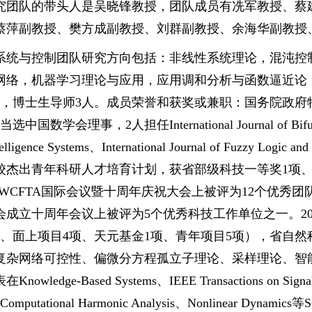
究团队的带头人是吴晓锋教授，团队成员有冼军教授、蔡
蔡萍副教授、樊方成副教授、刘群副教授、余海华副教授
系统与控制团队研究方向包括：非线性系统理论，混沌控
网络，机器学习理论与应用，应用调和分析与函数逼近论，
人，博士生导师3人。成员荣誉和获奖或兼职：国务院政府
国数学会理事，2人担任International Journal of Bifurcation
Intelligence Systems、International Journal of Fuzzy 
校杰出青年科研人才培育计划，获省部级科技一等奖1项、
年IWCFTA国际会议暨十周年庆祝大会上被评为12个优秀
会成立十周年会议上被评为5个优秀科技工作单位之一。20
项、面上项目4项、天元基金1项、青年项目5项），省自然
复杂网络可控性、偏微分方程孤立子理论、采样理论、智
owledge-Based Systems、IEEE Transactions on Signal 
nd Computational Harmonic Analysis、Nonlinear