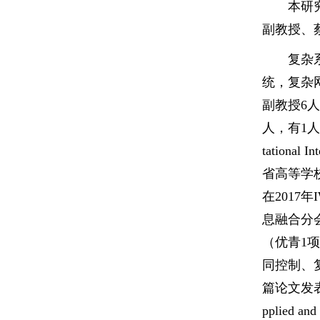
本研
副教授、
复杂
统，复杂
副教授6
人，有1人当选中
tational 
省高等学
在2017
息融合分
（优青1
同控制、
篇论文发表在Kn
pplied a