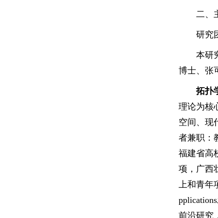
二、
研究
本研
博士、张
拓扑
理论为核
空间、现
者兼职：
福建省高
项，广西壮
上和青年项
pplic
前沿研究