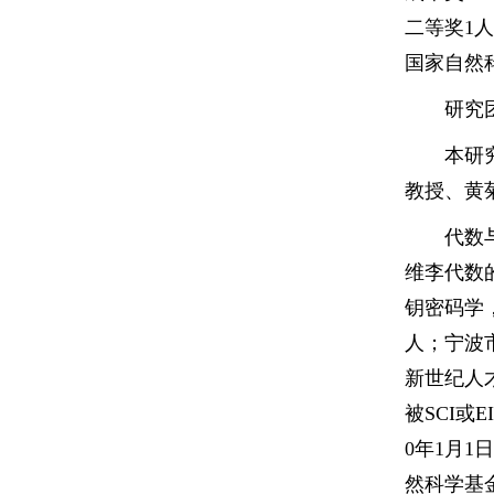
二等奖1
国家自然
研究
本研
教授、黄
代数
维李代数
钥密码学
人；宁波
新世纪人
被SCI或
0年1月1
然科学基