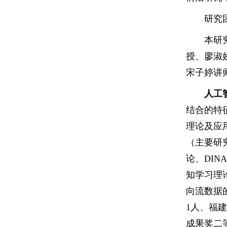
研究
本研
授、廖淑
宋子婷讲
人工
结合的特
理论及应
（主要研
论、DI
知学习理
向流数据
1人、福
成果奖二