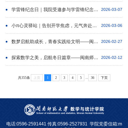
学雷锋纪念日｜我院受邀参与学雷锋纪念日志愿服务活动启动仪式
2026-03-07
小π心灵驿站｜告别开学焦虑，元气奔赴新学期！
2026-03-06
数梦启航助成长，青春实践绘文明——闽南师大数统院学子寒假社会实践助力城乡精神文明建设融合发展
2026-02-27
探索数学之美，启航冬日篇章——闽南师范大学2026年数学中小学资优生公益冬令营圆满落幕
2026-02-12
...
共355条
上页
1
2
3
4
5
36
下页
电话:0596-2591441
传真:0596-2527931
学院党委信箱:m