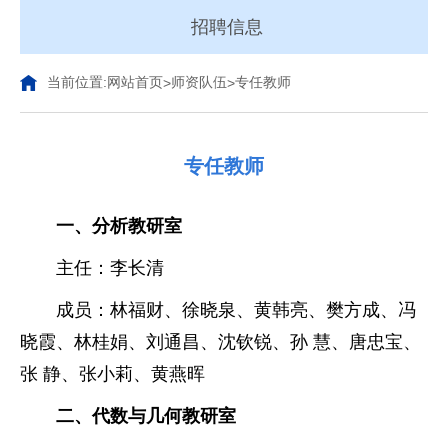
招聘信息
当前位置:
网站首页
师资队伍
专任教师
>
>
专任教师
一、分析教研室
主任：
李长清
成员：
林福财
、
徐晓泉
、
黄韩亮
、
樊方成
、
冯
晓霞
、
林桂娟
、
刘通昌
、
沈钦锐
、
孙 慧
、
唐忠宝
、
张 静
、
张小莉
、
黄燕晖
二、代数与几何教研室