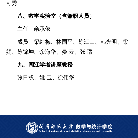
可秀
八、数学实验室（含兼职人员）
主任：
余承依
成员：梁红梅、
林国平
、
陈江山
、
韩光明
、
梁
娟
、
陈锦坤
、
余海华
、
晏 云
、
张 瑞
九、闽江学者讲座教授
张日权、姚 卫、徐伟华