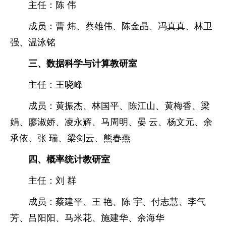
主任：
陈 伟
成员：
曹 炜
、
蔡雄伟
、陈金晶、
冯真真
、
林卫
强
、
温泳铭
三、数据科学与计算教研室
主任：
王晓峰
成员：
黄振杰
、
林国平
、
陈江山
、
黄梅香
、
梁
娟
、
廖淑娇
、
凌永辉
、
马周明
、
晏 云
、
杨文元
、
余
承依
、
张 瑞
、
梁剑云
、
熊春燕
四、概率统计教研室
主任：
刘 群
成员：
蔡建平
、
王 艳
、
陈 宇
、
付志慧
、
李气
芳
、
吕阳阳
、
马米花
、
施建华
、
余海华