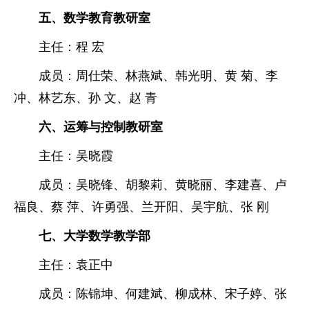
五、数学教育教研室
主任：
程 宏
成员：
周仕荣
、
林燕斌
、
韩光明
、
黄 菊
、
李
冲
、
林艺东
、
孙 文
、
赵 青
六、运筹与控制教研室
主任：
吴晓霞
成员：
吴晓锋
、
胡黎莉
、
黄晓丽
、
李建喜
、
卢
福良
、
蔡 萍
、
许勇强
、
兰开阳
、
吴宇航
、
张 刚
七、大学数学教学部
主任：
袁正中
成员：
陈锦坤
、
何建斌
、
柳成林
、
宋子婷
、
张