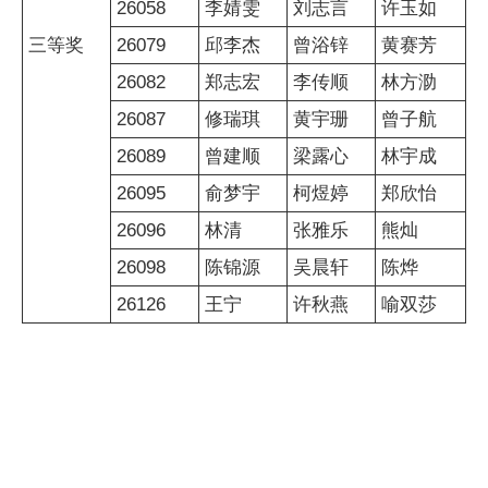
26058
李婧雯
刘志言
许玉如
三等奖
26079
邱李杰
曾浴锌
黄赛芳
26082
郑志宏
李传顺
林方泐
26087
修瑞琪
黄宇珊
曾子航
26089
曾建顺
梁露心
林宇成
26095
俞梦宇
柯煜婷
郑欣怡
26096
林清
张雅乐
熊灿
26098
陈锦源
吴晨轩
陈烨
26126
王宁
许秋燕
喻双莎