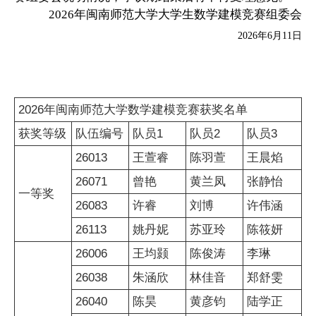
2026
年闽南师范大学大学生数学建模竞赛组委会
2026
年
6
月
11
日
2026年闽南师范大学数学建模竞赛获奖名单
获奖等级
队伍编号
队员1
队员2
队员3
26013
王萱睿
陈羽萱
王晨焰
26071
曾艳
黄兰凤
张静怡
一等奖
26083
许睿
刘博
许伟涵
26113
姚丹妮
苏亚玲
陈筱妍
26006
王均颢
陈俊涛
李琳
26038
朱涵欣
林佳音
郑舒雯
26040
陈昊
黄彦钧
陆学正