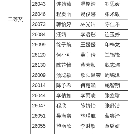
26043
连婧茹
温铭浩
罗思媛
26046
程夏雨
易俊娜
张术敬
二等奖
26073
韩怡婷
林光洁
陈佳乐
26084
汪靖
李语彤
连玉婷
26099
徐子航
王媛媛
印梓龙
26120
何小可
吴宇倩
兰锦锋
26130
陈芷怡
蔡芳颖
魏志炜
26009
汤聪颖
欧阳温荣
周锦泽
26014
陈予希
何楚涵
鲍智翔
26044
李倩如
李雨凌
张鑫瑜
26047
程欣
陈婧怡
张舒洁
26051
吴海鑫
林瑾航
蓝睿泽
26055
施雨欣
李财钦
童璐妍