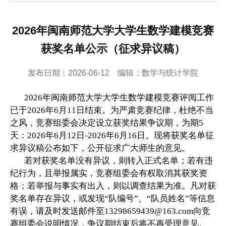
2026年闽南师范大学大学生数学建模竞赛
获奖名单公示（征求异议稿）
发布日期：2026-06-12 编辑：数学与统计学院
2026
年闽南师范大学大学生数学建模竞赛评阅工作
已于
2026
年
6
月
11
日结束。为严肃竞赛纪律，杜绝不当
之风，竞赛组委会决定设立获奖结果争议期，为期
5
天：
2026
年
6
月
12
日
-2026
年
6
月
16
日。现将获奖名单征
求异议稿公布如下，公开征求广大师生的意见。
若对获奖名单没有异议，则转入正式名单；若有违
纪行为，且举报属实，竞赛组委会有权取消其获奖资
格；若举报与事实有出入，则以调查结果为准。凡对获
奖名单存在异议，或发现
“
队编号
”
、
“
队员姓名
”
等信息
有误，请及时发送邮件至
13298659439@163.com
向竞
赛组委会说明情况，争议期结束后将不再受理意见。