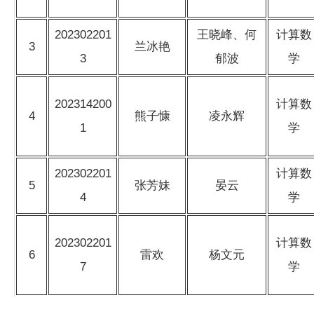
202302201
王晓峰、何
计算数
3
兰冰艳
3
郁波
学
202314200
计算数
4
熊子慷
凌永辉
1
学
202302201
计算数
5
张芳妹
晏云
4
学
202302201
计算数
6
雷欢
杨文元
7
学