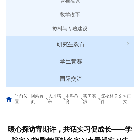
课程建设
教学改革
教材与专著建设
研究生教育
学生竞赛
国际交流
当前位
网站首
人才培
本科教
实习实
院校相关文
> 正
>
>
>
>
置:
页
养
育
践
件
文
暖心探访寄期许，共话实习促成长——学