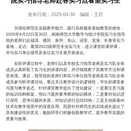
院实习指导老师赴各实习点看望实习生
发布日期：2025-04-30 编辑：王荇
为强化师范生实践教学能力，践行高校服务基础教育的使命，
2025年4月22日至30日，闽南师范大学数学与统计学院实习生指导
组的老师们赴福清、莆田、泉州、东山、诏安、龙海、长泰等实习
基地，走访、看望2022级师范专业实习生，进入课堂听课评课，
并与实习单位领导及各位实习生展开座谈会。
在听评课过程中，老师们以及学校实习指导老师及实习队全体
成员认真听取了实习生的讲课内容，并仔细观察了其教学方法和课
堂表现。课后，指导组的老师们和实习单位指导老师及实习队全体
成员参与听评课活动，重点关注教学设计的逻辑性，学生的课堂参
与度与教学姿态。针对课堂教学提出了优化建议：一是要注意习题
的知识结构框架，明白习题所要考察的知识模块；二是要对知识进
行深挖，思考问题的本质，对知识进行总结归纳；三是主动探索AI
技术在教学场景中的深度应用。四是针对师范生的后续成长提出了
具有建设性的意见，勉励同学们积极创新教学式，提升教学实践的
质量与效果。