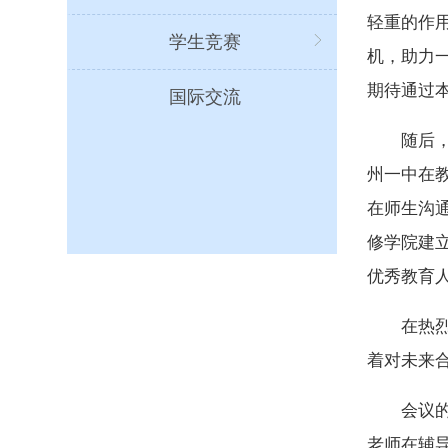
轻重的作
学生竞赛
机，助力
期待通过
国际交流
随后
州一中在
在师生沟
修学院建
优秀教育
在热
着对未来
会议
老师在辅