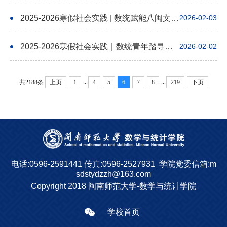
2025-2026寒假社会实践 | 数统赋能八闽文脉：从书院灯火、故园回响到侨乡新生的量化探索
2026-02-03
2025-2026寒假社会实践｜数统青年踏寻红色热土：以数为笔，绘三地烽火初心
2026-02-02
...
...
共2188条
上页
1
4
5
6
7
8
219
下页
电话:0596-2591441
传真:0596-2527931
学院党委信箱:m
sdstydzzh@163.com
Copyright 2018 闽南师范大学-数学与统计学院
学校首页