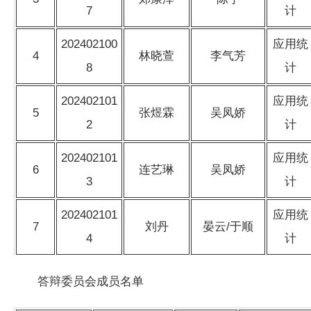
7
计
202402100
应用统
4
林晓萱
李气芳
8
计
202402101
应用统
5
张煜霖
吴凤娇
2
计
202402101
应用统
6
连艺琳
吴凤娇
3
计
202402101
应用统
7
刘丹
晏云/于顺
4
计
答辩委员会成员名单